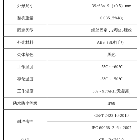
外形尺寸
39×68×19（±0.5）mm
整机重量
0.085±5%Kg
固定类型
螺丝固定，2颗M5螺丝
外壳材料
ABS（3D打印）
壳体颜色
黑色
工作温度
-5℃ ~ +60℃
存储温度
-5℃ ~ +50℃
工作湿度
5% ~ 95%RH(无凝露)
防水防尘等级
IP68
GB/T 2423.10-2019
耐冲击性
IEC 60068 -2 -6：2007
认证
CE、RoHS2.0